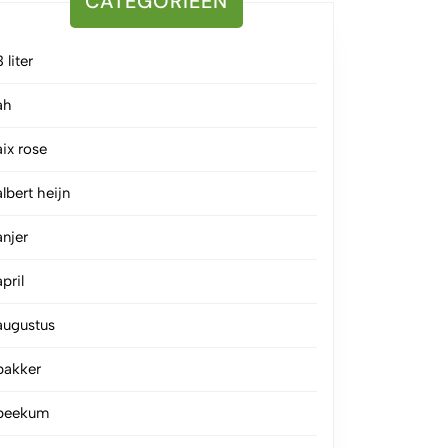
CATEGORIEËN
3 liter
ah
aix rose
albert heijn
anjer
april
augustus
bakker
beekum