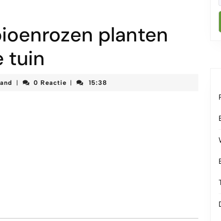
ioenrozen planten
e tuin
korteketenmeetjesland
land
0 Reactie
15:38
|
|