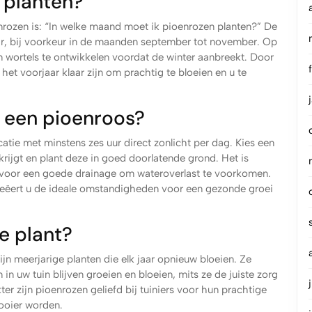
 planten?
nrozen is: “In welke maand moet ik pioenrozen planten?” De
jaar, bij voorkeur in de maanden september tot november. Op
wortels te ontwikkelen voordat de winter aanbreekt. Door
n het voorjaar klaar zijn om prachtig te bloeien en u te
r een pioenroos?
atie met minstens zes uur direct zonlicht per dag. Kies een
rijgt en plant deze in goed doorlatende grond. Het is
org voor een goede drainage om wateroverlast te voorkomen.
creëert u de ideale omstandigheden voor een gezonde groei
e plant?
ijn meerjarige planten die elk jaar opnieuw bloeien. Ze
in uw tuin blijven groeien en bloeien, mits ze de juiste zorg
r zijn pioenrozen geliefd bij tuiniers voor hun prachtige
ooier worden.