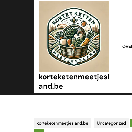
Ga
naar
inhoud
Ga
naar
inhoud
OVE
korteketenmeetjesl
and.be
korteketenmeetjesland.be
Uncategorized