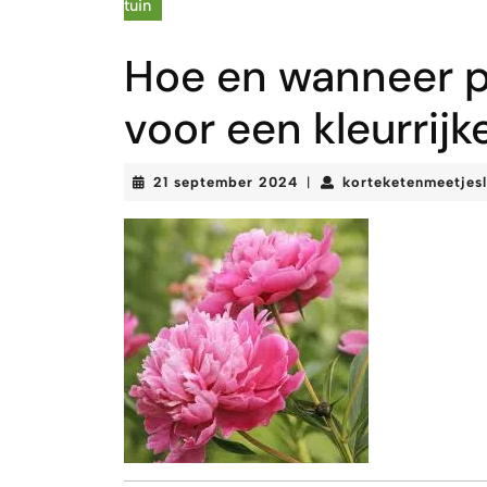
tuin
Hoe en wanneer p
voor een kleurrijk
21
21 september 2024
korteketenmeetjes
|
september
2024