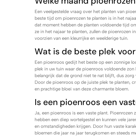
Welke maand pioenrozen
Een veelgestelde vraag over het planten van pioe
beste tijd om pioenrozen te planten is in het na
dat moment hebben de planten voldoende tijd om 
ze in het najaar te planten, zullen de pioenrozen i
voorzien van een kleurrijke en weelderige tuin.
Wat is de beste plek voo
Een pioenroos gedijt het beste op een zonnige loc
plek in uw tuin waar de pioenroos voldoende zon k
belangrijk dat de grond niet te nat blijft, dus z
Door de pioenroos op de juiste plek te planten, 
en prachtige bloei van deze charmante bloem.
Is een pioenroos een vast
Ja, een pioenroos is een vaste plant. Pioenrozen z
hebben een diep wortelgestel en kunnen vele jaren 
en omstandigheden krijgen. Door hun vaste karakte
bloemen die jaar na jaar terugkomen en steeds m