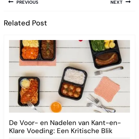
PREVIOUS
NEXT
Vorige
Volgende
Related Post
bericht:
bericht:
De Voor- en Nadelen van Kant-en-
De
Klare Voeding: Een Kritische Blik
Voor-