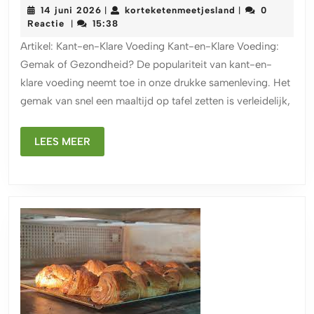
14
korteketenmeet
14 juni 2026
korteketenmeetjesland
0
|
|
en
juni
Reactie
15:38
|
Nadelen
2026
Artikel: Kant-en-Klare Voeding Kant-en-Klare Voeding:
van
Gemak of Gezondheid? De populariteit van kant-en-
Kant-
klare voeding neemt toe in onze drukke samenleving. Het
en-
gemak van snel een maaltijd op tafel zetten is verleidelijk,
Klare
Voeding
LEES
Een
LEES MEER
MEER
Kritisch
Blik