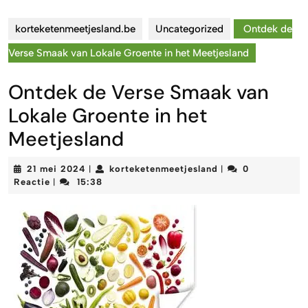
korteketenmeetjesland.be
Uncategorized
Ontdek de
Verse Smaak van Lokale Groente in het Meetjesland
Ontdek de Verse Smaak van
Lokale Groente in het
Meetjesland
21
korteketenmeetjes
21 mei 2024
korteketenmeetjesland
0
|
|
mei
Reactie
15:38
|
2024