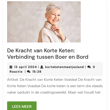
De Kracht van Korte Keten:
De
Verbinding tussen Boer en Bord
Kracht
13
korteketenmeet
13 april 2024
korteketenmeetjesland
0
|
|
van
april
Reactie
15:38
|
Korte
2024
Artikel: De Kracht van Korte Keten Voedsel De Kracht van
Keten:
Korte Keten Voedsel De korte keten is een term die steeds
Verbind
vaker opduikt in de voedingswereld. Maar wat houdt het
tussen
Boer
LEES
en
LEES MEER