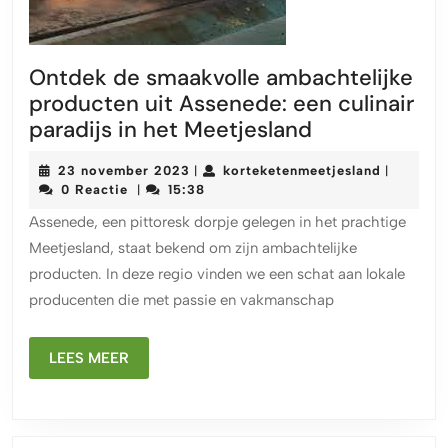
Ontdek de smaakvolle ambachtelijke
producten uit Assenede: een culinair
Ontdek
paradijs in het Meetjesland
de
23
korteket
23 november 2023
korteketenmeetjesland
|
|
smaakvolle
november
0 Reactie
15:38
|
ambachtelijk
2023
Assenede, een pittoresk dorpje gelegen in het prachtige
producten
Meetjesland, staat bekend om zijn ambachtelijke
uit
producten. In deze regio vinden we een schat aan lokale
Assenede:
producenten die met passie en vakmanschap
een
culinair
LEES
paradijs
LEES MEER
MEER
in
het
Meetjesland