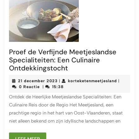
Proef de Verfijnde Meetjeslandse
Specialiteiten: Een Culinaire
Proef
Ontdekkingstocht
de
21
kortekete
21 december 2023
korteketenmeetjesland
|
|
Verfijnde
december
0 Reactie
15:38
|
Meetjeslandse
2023
Ontdek de Heerlijke Meetjeslandse Specialiteiten: Een
Specialiteiten:
Culinaire Reis door de Regio Het Meetjesland, een
Een
prachtige regio in het hart van Oost-Vlaanderen, staat
Culinaire
niet alleen bekend om zijn idyllische landschappen en
Ontdekkingstocht
LEES
LEES MEER