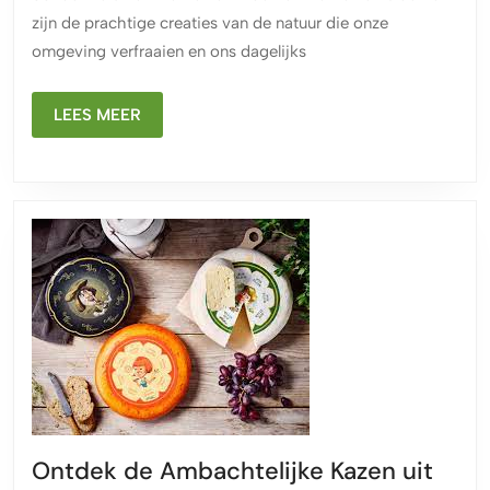
Kleurri
zijn de prachtige creaties van de natuur die onze
Verrij
omgeving verfraaien en ons dagelijks
van
de
LEES
Natuu
LEES MEER
MEER
Ontdek de Ambachtelijke Kazen uit