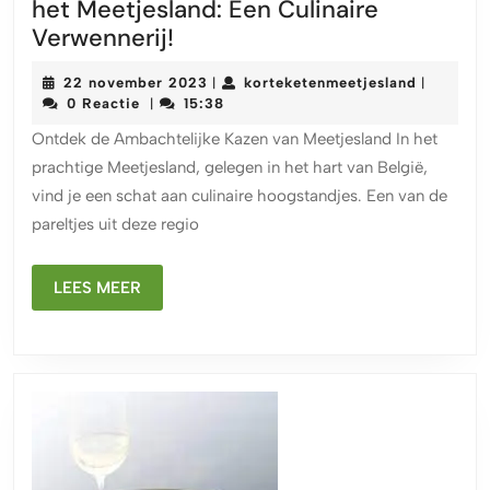
het Meetjesland: Een Culinaire
Ontdek
Verwennerij!
de
22
korteket
22 november 2023
korteketenmeetjesland
|
|
Ambachtelijke
november
0 Reactie
15:38
|
Kazen
2023
Ontdek de Ambachtelijke Kazen van Meetjesland In het
uit
prachtige Meetjesland, gelegen in het hart van België,
het
vind je een schat aan culinaire hoogstandjes. Een van de
Meetjesland:
pareltjes uit deze regio
Een
Culinaire
LEES
Verwennerij!
LEES MEER
MEER