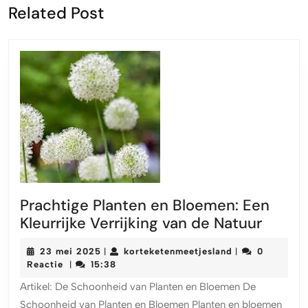
Vorige
Volgende
Related Post
bericht:
bericht:
Prachtige Planten en Bloemen: Een
Pracht
Kleurrijke Verrijking van de Natuur
Plante
23
korteketenmeet
23 mei 2025
korteketenmeetjesland
0
|
|
en
mei
Reactie
15:38
|
Bloem
2025
Artikel: De Schoonheid van Planten en Bloemen De
Een
Schoonheid van Planten en Bloemen Planten en bloemen