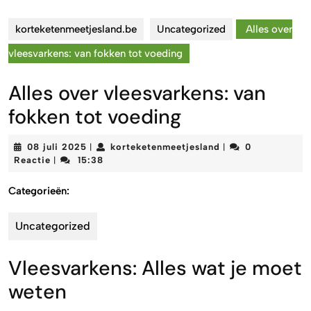
korteketenmeetjesland.be
Uncategorized
Alles over
vleesvarkens: van fokken tot voeding
Alles over vleesvarkens: van
fokken tot voeding
08
korteketenmeetjes
08 juli 2025
korteketenmeetjesland
0
|
|
juli
Reactie
15:38
|
2025
Categorieën:
Uncategorized
Vleesvarkens: Alles wat je moet
weten