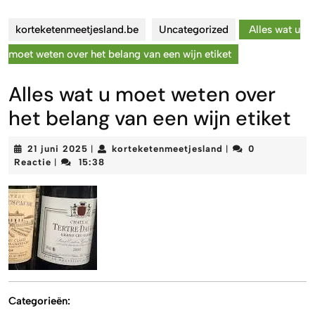
korteketenmeetjesland.be
Uncategorized
Alles wat u
moet weten over het belang van een wijn etiket
Alles wat u moet weten over
het belang van een wijn etiket
21
korteketenmeetjes
21 juni 2025
korteketenmeetjesland
0
|
|
juni
Reactie
15:38
|
2025
Categorieën: