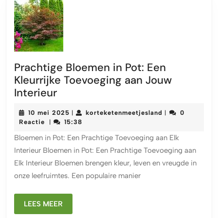
Prachtige Bloemen in Pot: Een
Kleurrijke Toevoeging aan Jouw
Prachtige
Interieur
Bloemen
10
korteketenmeetj
10 mei 2025
korteketenmeetjesland
0
|
|
in
mei
Reactie
15:38
|
Pot:
2025
Bloemen in Pot: Een Prachtige Toevoeging aan Elk
Een
Interieur Bloemen in Pot: Een Prachtige Toevoeging aan
Kleurrijke
Elk Interieur Bloemen brengen kleur, leven en vreugde in
Toevoeging
onze leefruimtes. Een populaire manier
aan
Jouw
Interieur
LEES
LEES MEER
MEER