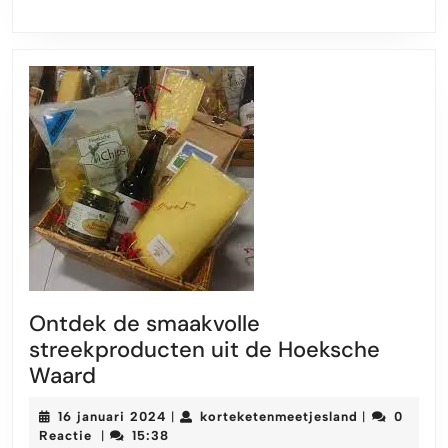
Ontdek de smaakvolle
streekproducten uit de Hoeksche
Ontdek
Waard
de
16
korteketenme
16 januari 2024
korteketenmeetjesland
0
|
|
smaakvolle
januari
Reactie
15:38
|