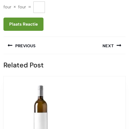
four
×
four
=
Berichtnavigatie
PREVIOUS
NEXT
Vorige
Volgende
Related Post
bericht:
bericht: