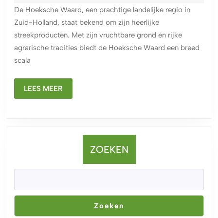
streekproducten
2024
De Hoeksche Waard, een prachtige landelijke regio in
uit
Zuid-Holland, staat bekend om zijn heerlijke
de
streekproducten. Met zijn vruchtbare grond en rijke
Hoeksche
agrarische tradities biedt de Hoeksche Waard een breed
Waard
scala
LEES
LEES MEER
MEER
ZOEKEN
Zoeken