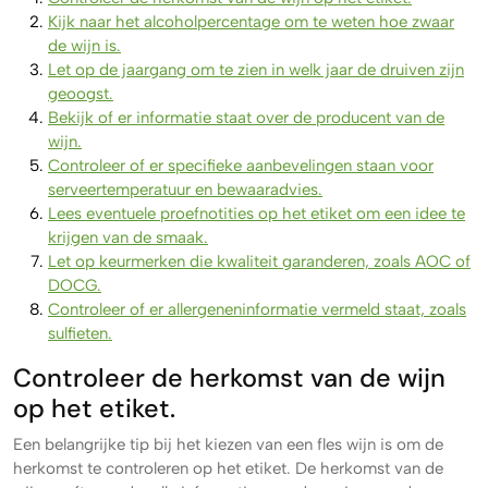
Kijk naar het alcoholpercentage om te weten hoe zwaar
de wijn is.
Let op de jaargang om te zien in welk jaar de druiven zijn
geoogst.
Bekijk of er informatie staat over de producent van de
wijn.
Controleer of er specifieke aanbevelingen staan voor
serveertemperatuur en bewaaradvies.
Lees eventuele proefnotities op het etiket om een idee te
krijgen van de smaak.
Let op keurmerken die kwaliteit garanderen, zoals AOC of
DOCG.
Controleer of er allergeneninformatie vermeld staat, zoals
sulfieten.
Controleer de herkomst van de wijn
op het etiket.
Een belangrijke tip bij het kiezen van een fles wijn is om de
herkomst te controleren op het etiket. De herkomst van de