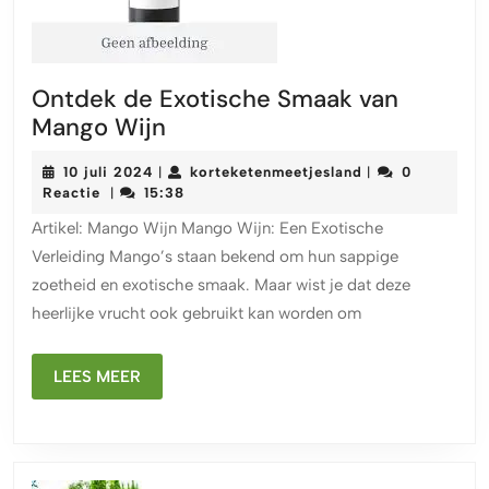
Ontdek de Exotische Smaak van
Ontdek
Mango Wijn
de
10
korteketenmeetj
10 juli 2024
korteketenmeetjesland
0
|
|
Exotische
juli
Reactie
15:38
|
Smaak
2024
Artikel: Mango Wijn Mango Wijn: Een Exotische
van
Verleiding Mango’s staan bekend om hun sappige
Mango
zoetheid en exotische smaak. Maar wist je dat deze
Wijn
heerlijke vrucht ook gebruikt kan worden om
LEES
LEES MEER
MEER