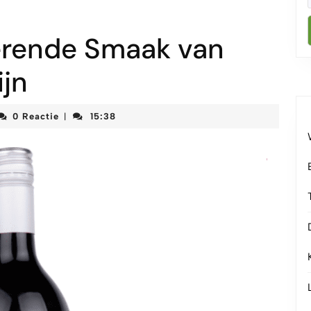
erende Smaak van
ijn
teketenmeetjesland
0 Reactie
15:38
|