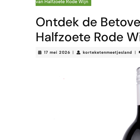
van Halfzoete Rode Wijn
Ontdek de Betov
Halfzoete Rode W
17
kor
17 mei 2026
korteketenmeetjesland
|
|
mei
2026