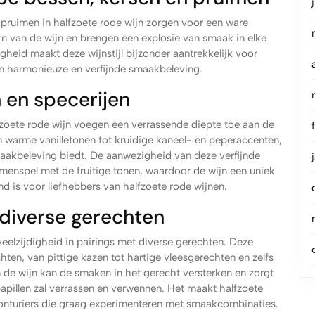
 pruimen in halfzoete rode wijn zorgen voor een ware
n van de wijn en brengen een explosie van smaak in elke
igheid maakt deze wijnstijl bijzonder aantrekkelijk voor
een harmonieuze en verfijnde smaakbeleving.
n en specerijen
lfzoete rode wijn voegen een verrassende diepte toe aan de
 warme vanilletonen tot kruidige kaneel- en peperaccenten,
aakbeleving biedt. De aanwezigheid van deze verfijnde
menspel met de fruitige tonen, waardoor de wijn een uniek
nd is voor liefhebbers van halfzoete rode wijnen.
t diverse gerechten
veelzijdigheid in pairings met diverse gerechten. Deze
chten, van pittige kazen tot hartige vleesgerechten en zelfs
 de wijn kan de smaken in het gerecht versterken en zorgt
illen zal verrassen en verwennen. Het maakt halfzoete
vonturiers die graag experimenteren met smaakcombinaties.