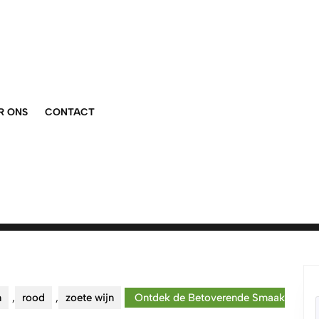
R ONS
CONTACT
n
,
rood
,
zoete wijn
Ontdek de Betoverende Smaak