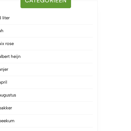
CATEGORIEËN
3 liter
ah
aix rose
albert heijn
anjer
april
augustus
bakker
beekum