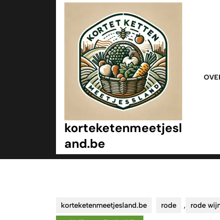
Ga
naar
inhoud
Ga
naar
inhoud
OVE
korteketenmeetjesl
and.be
korteketenmeetjesland.be
rode
,
rode wij