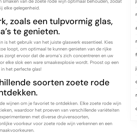
n smaken van de zoete rode wijn optimaal behouden, zodat
bij elke gelegenheid.
k, zoals een tulpvormig glas,
’s te genieten.
 is het gebruik van het juiste glaswerk essentieel. Kies
toe loopt, om optimaal te kunnen genieten van de rijke
las zorgt ervoor dat de aroma’s zich concentreren en uw
r elke slok een ware smaakexplosie wordt. Proost op een
in het perfecte glas!
illende soorten zoete rode
ontdekken.
de wijnen om je favoriet te ontdekken. Elke zoete rode wijn
stieken, waardoor het proeven van verschillende variëteiten
experimenteren met diverse druivensoorten,
nlijke voorkeur voor zoete rode wijn verkennen en een
 smaakvoorkeuren.