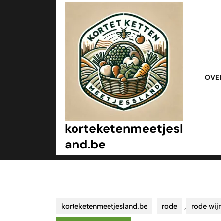
Ga
naar
inhoud
Ga
naar
inhoud
OVE
korteketenmeetjesl
and.be
korteketenmeetjesland.be
rode
,
rode wij