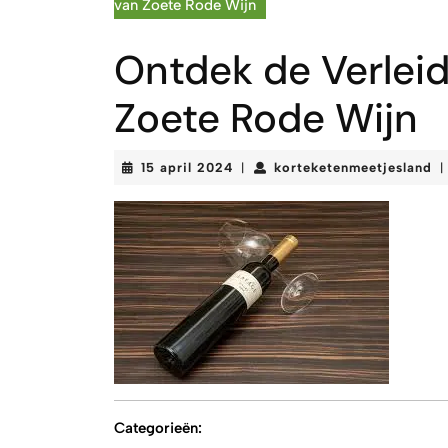
van Zoete Rode Wijn
Ontdek de Verleid
Zoete Rode Wijn
15
ko
15 april 2024
korteketenmeetjesland
|
|
april
2024
Categorieën: