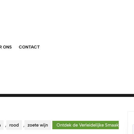
R ONS
CONTACT
n
,
rood
,
zoete wijn
Ontdek de Verleidelijke Smaak