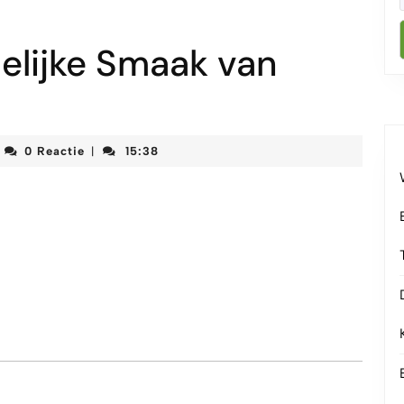
elijke Smaak van
rteketenmeetjesland
0 Reactie
15:38
|