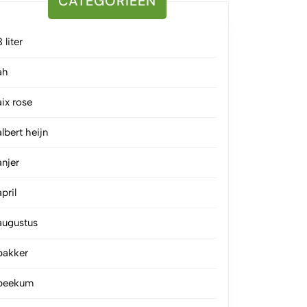
CATEGORIEËN
3 liter
ah
aix rose
albert heijn
anjer
april
augustus
bakker
beekum