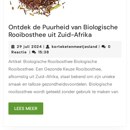
Ontdek de Puurheid van Biologische
Ontdek
Rooibosthee uit Zuid-Afrika
de
29
korteketenmeet
29 juli 2024
korteketenmeetjesland
0
|
|
Puurheid
juli
Reactie
15:38
|
van
2024
Artikel: Biologische Rooibosthee Biologische
Biologische
Rooibosthee: Een Gezonde Keuze Rooibosthee,
Rooibosthee
afkomstig uit Zuid-Afrika, staat bekend om zijn unieke
uit
smaak en talloze gezondheidsvoordelen. Biologische
Zuid-
rooibosthee wordt geteeld zonder gebruik te maken van
Afrika
LEES
LEES MEER
MEER