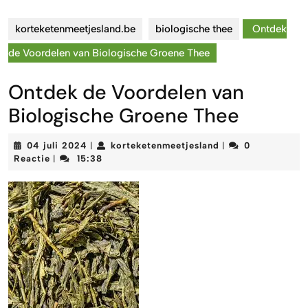
korteketenmeetjesland.be
biologische thee
Ontdek
de Voordelen van Biologische Groene Thee
Ontdek de Voordelen van
Biologische Groene Thee
04
korteketenmeetjes
04 juli 2024
korteketenmeetjesland
0
|
|
juli
Reactie
15:38
|
2024