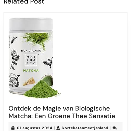
Related Post
bericht:
bericht:
Ontdek de Magie van Biologische
Ontd
Matcha: Een Groene Thee Sensatie
de
01
korteketen
01 augustus 2024
korteketenmeetjesland
|
|
Magi