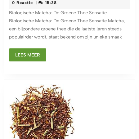
augustus
0 Reactie
15:38
|
van
2024
Biologische Matcha: De Groene Thee Sensatie
Biolo
Biologische Matcha: De Groene Thee Sensatie Matcha,
Matc
een bijzondere groene thee die de laatste jaren steeds
Een
populairder wordt, staat bekend om zijn unieke smaak
Groe
Thee
LEES
Sens
LEES MEER
MEER