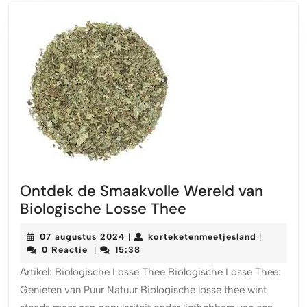
Ontdek de Smaakvolle Wereld van
Ontdek
Biologische Losse Thee
de
07
kortekete
07 augustus 2024
korteketenmeetjesland
|
|
Smaakvolle
augustus
0 Reactie
15:38
|
Wereld
2024
Artikel: Biologische Losse Thee Biologische Losse Thee:
van
Genieten van Puur Natuur Biologische losse thee wint
Biologische