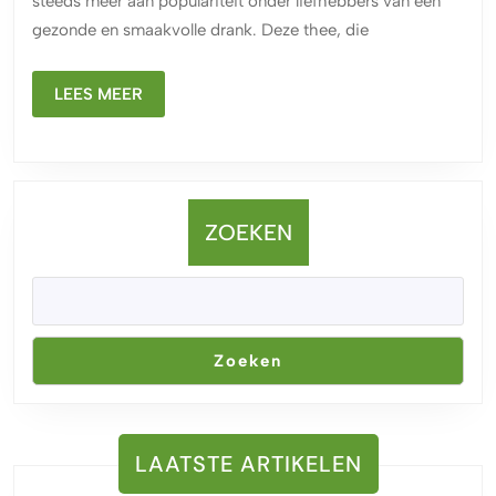
steeds meer aan populariteit onder liefhebbers van een
Losse
gezonde en smaakvolle drank. Deze thee, die
Thee
LEES
LEES MEER
MEER
ZOEKEN
Zoeken
LAATSTE ARTIKELEN