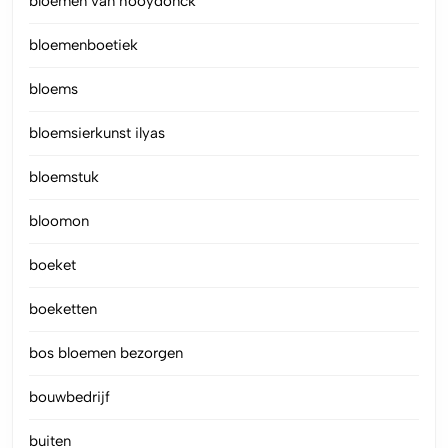
bloemen van hooydonck
bloemenboetiek
bloems
bloemsierkunst ilyas
bloemstuk
bloomon
boeket
boeketten
bos bloemen bezorgen
bouwbedrijf
buiten