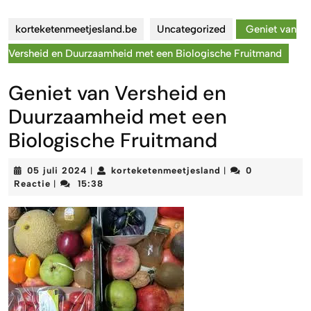
korteketenmeetjesland.be
Uncategorized
Geniet van
Versheid en Duurzaamheid met een Biologische Fruitmand
Geniet van Versheid en
Duurzaamheid met een
Biologische Fruitmand
05
korteketenmeetjes
05 juli 2024
korteketenmeetjesland
0
|
|
juli
Reactie
15:38
|
2024