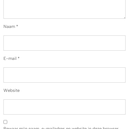
Naam
*
E-mail
*
Website
Bewaar mijn naam, e-mailadres en website in deze browser