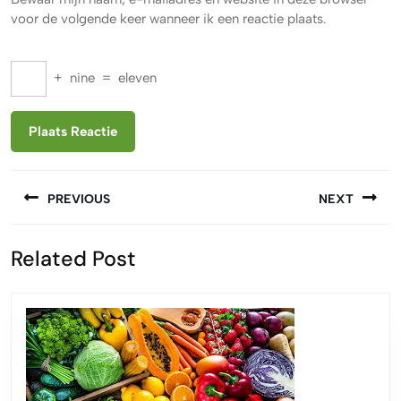
voor de volgende keer wanneer ik een reactie plaats.
+
nine
=
eleven
Berichtnavigatie
PREVIOUS
NEXT
Vorige
Volgende
Related Post
bericht:
bericht: