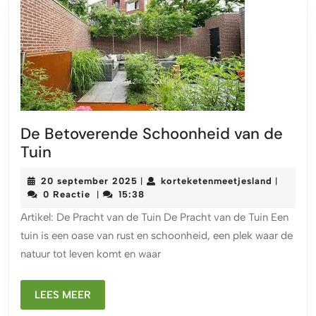
De Betoverende Schoonheid van de
De
Tuin
Betoverende
20
korteket
20 september 2025
korteketenmeetjesland
|
|
Schoonheid
september
0 Reactie
15:38
|
van
2025
Artikel: De Pracht van de Tuin De Pracht van de Tuin Een
de
tuin is een oase van rust en schoonheid, een plek waar de
Tuin
natuur tot leven komt en waar
LEES
LEES MEER
MEER