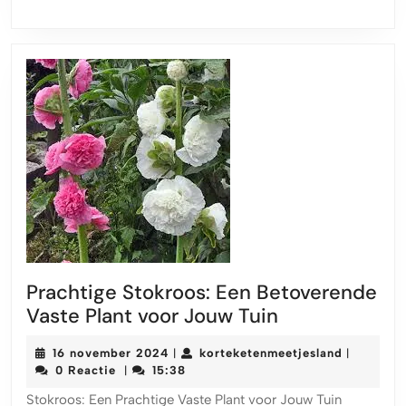
Prachtige Stokroos: Een Betoverende
Prachtige
Vaste Plant voor Jouw Tuin
Stokroos:
16
kortekete
16 november 2024
korteketenmeetjesland
|
|
Een
november
0 Reactie
15:38
|
Betoverende
2024
Stokroos: Een Prachtige Vaste Plant voor Jouw Tuin