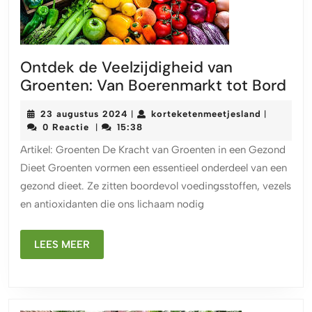
Ontdek de Veelzijdigheid van
On
Groenten: Van Boerenmarkt tot Bord
de
23
kortekete
23 augustus 2024
korteketenmeetjesland
|
|
Vee
augustus
0 Reactie
15:38
|
van
2024
Artikel: Groenten De Kracht van Groenten in een Gezond
Gro
Dieet Groenten vormen een essentieel onderdeel van een
Va
gezond dieet. Ze zitten boordevol voedingsstoffen, vezels
Boe
en antioxidanten die ons lichaam nodig
tot
Bor
LEES
LEES MEER
MEER