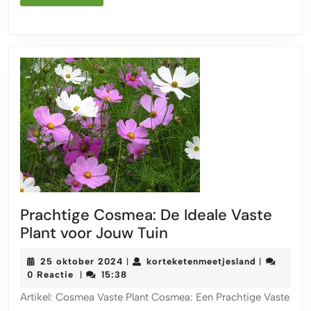
MEER
Jouw
Tuin
Prachtige Cosmea: De Ideale Vaste
Prachtige
Plant voor Jouw Tuin
Cosmea:
25
korteketen
25 oktober 2024
korteketenmeetjesland
|
|
De
oktober
0 Reactie
15:38
|
Ideale
2024
Artikel: Cosmea Vaste Plant Cosmea: Een Prachtige Vaste
Vaste