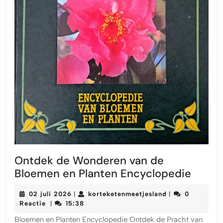
Ontdek de Wonderen van de
Ontde
Bloemen en Planten Encyclopedie
de
02
korteketenmeetj
02 juli 2026
korteketenmeetjesland
0
|
|
Wond
juli
Reactie
15:38
|
van
2026
Bloemen en Planten Encyclopedie Ontdek de Pracht van