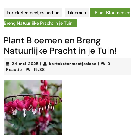
korteketenmeetjesland.be
bloemen
Plant Bloemen en
Breng Natuurlijke Pracht in je Tuin!
Plant Bloemen en Breng
Natuurlijke Pracht in je Tuin!
24
korteketenmeetje
24 mei 2025
korteketenmeetjesland
0
|
|
mei
Reactie
15:38
|
2025