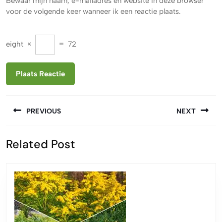
Bewaar mijn naam, e-mailadres en website in deze browser
voor de volgende keer wanneer ik een reactie plaats.
eight
×
=
72
Berichtnavigatie
PREVIOUS
NEXT
Vorige
Volgende
Related Post
bericht:
bericht: