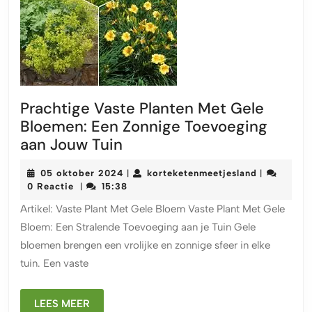
Prachtige Vaste Planten Met Gele
Bloemen: Een Zonnige Toevoeging
Prachtige
aan Jouw Tuin
Vaste
05
korteketen
05 oktober 2024
korteketenmeetjesland
|
|
Planten
oktober
0 Reactie
15:38
|
Met
2024
Artikel: Vaste Plant Met Gele Bloem Vaste Plant Met Gele
Gele
Bloem: Een Stralende Toevoeging aan je Tuin Gele
Bloemen:
bloemen brengen een vrolijke en zonnige sfeer in elke
Een
tuin. Een vaste
Zonnige
Toevoeging
LEES
aan
LEES MEER