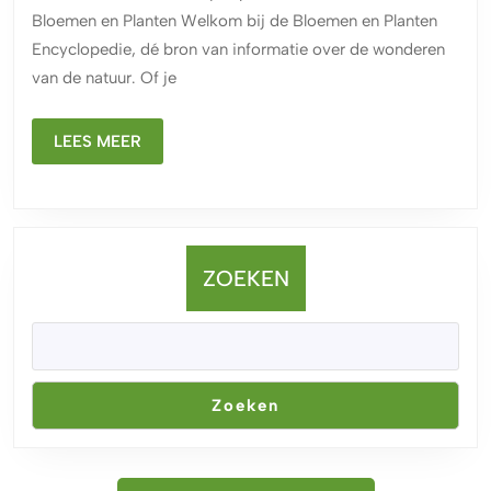
de
Bloemen en Planten Welkom bij de Bloemen en Planten
Bloem
Encyclopedie, dé bron van informatie over de wonderen
en
van de natuur. Of je
Plant
Encyc
LEES
LEES MEER
MEER
ZOEKEN
Zoeken