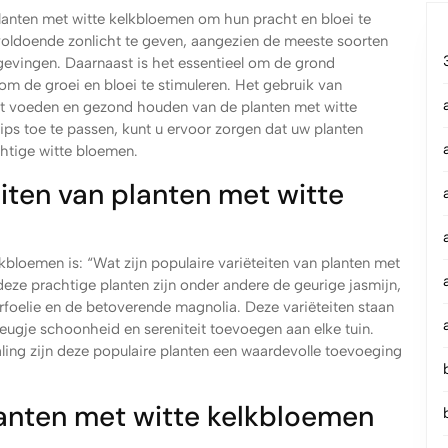
 planten met witte kelkbloemen om hun pracht en bloei te
 voldoende zonlicht te geven, aangezien de meeste soorten
gevingen. Daarnaast is het essentieel om de grond
om de groei en bloei te stimuleren. Het gebruik van
et voeden en gezond houden van de planten met witte
ps toe te passen, kunt u ervoor zorgen dat uw planten
chtige witte bloemen.
eiten van planten met witte
kbloemen is: “Wat zijn populaire variëteiten van planten met
eze prachtige planten zijn onder andere de geurige jasmijn,
rfoelie en de betoverende magnolia. Deze variëteiten staan
ugje schoonheid en sereniteit toevoegen aan elke tuin.
ing zijn deze populaire planten een waardevolle toevoeging
lanten met witte kelkbloemen