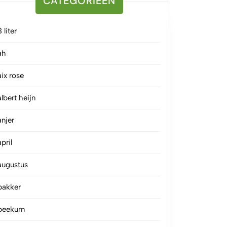
CATEGORIEËN
3 liter
ah
aix rose
albert heijn
anjer
april
augustus
bakker
beekum