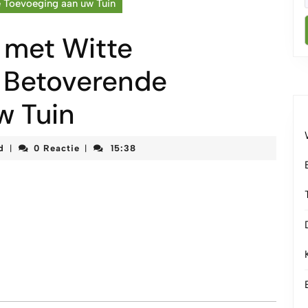
e Toevoeging aan uw Tuin
 met Witte
 Betoverende
w Tuin
korteketenmeetjesland
d
0 Reactie
15:38
|
|