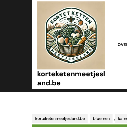
Ga
naar
inhoud
Ga
naar
inhoud
OVE
korteketenmeetjesl
and.be
korteketenmeetjesland.be
bloemen
,
kame