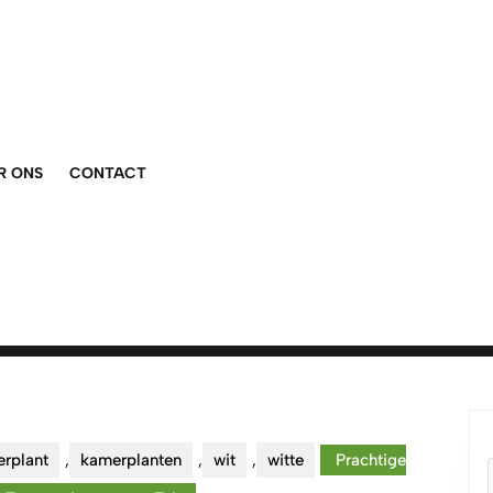
R ONS
CONTACT
rplant
,
kamerplanten
,
wit
,
witte
Prachtige