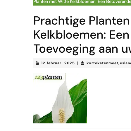
Planten met Witte Kelkbloemen: Een Betoverend
Prachtige Planten
Kelkbloemen: Een
Toevoeging aan u
12
12 februari 2025
korteketenmeetjeslan
|
februari
2025