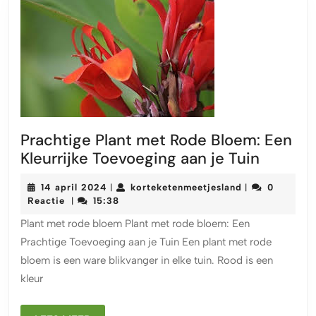
Prachtige Plant met Rode Bloem: Een
Prachti
Kleurrijke Toevoeging aan je Tuin
Plant
14
korteketenmeet
14 april 2024
korteketenmeetjesland
0
|
|
met
april
Reactie
15:38
|
Rode
2024
Plant met rode bloem Plant met rode bloem: Een
Bloem:
Prachtige Toevoeging aan je Tuin Een plant met rode
Een
bloem is een ware blikvanger in elke tuin. Rood is een
Kleurrij
kleur
Toevoe
aan