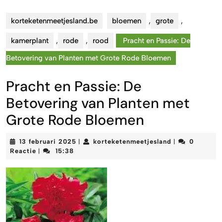
korteketenmeetjesland.be
bloemen
,
grote
,
kamerplant
,
rode
,
rood
Pracht en Passie: De
Betovering van Planten met Grote Rode Bloemen
Pracht en Passie: De
Betovering van Planten met
Grote Rode Bloemen
13
korteketenmee
13 februari 2025
korteketenmeetjesland
0
|
|
februari
Reactie
15:38
|
2025