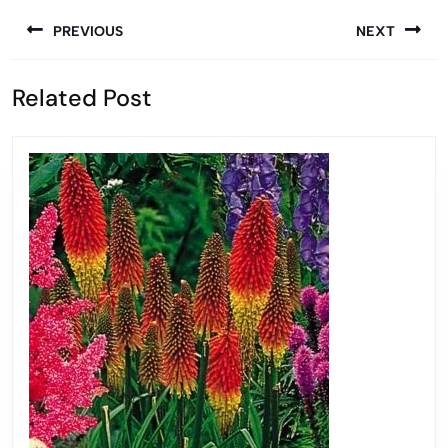
Berichtnavigatie
PREVIOUS
NEXT
Vorige
Volgende
Related Post
bericht:
bericht: