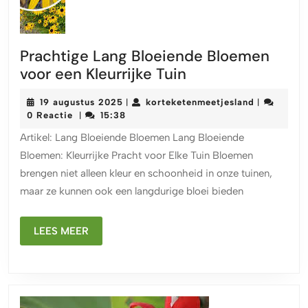
Prachtige Lang Bloeiende Bloemen
Prachtige
voor een Kleurrijke Tuin
Lang
19
korteketen
19 augustus 2025
korteketenmeetjesland
|
|
Bloeiende
augustus
0 Reactie
15:38
|
Bloemen
2025
Artikel: Lang Bloeiende Bloemen Lang Bloeiende
voor
Bloemen: Kleurrijke Pracht voor Elke Tuin Bloemen
een
brengen niet alleen kleur en schoonheid in onze tuinen,
Kleurrijke
maar ze kunnen ook een langdurige bloei bieden
Tuin
LEES
LEES MEER
MEER