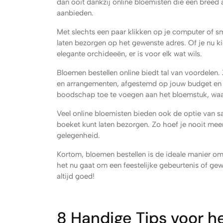
dan ooit dankzij online bloemisten die een breed 
aanbieden.
Met slechts een paar klikken op je computer of s
laten bezorgen op het gewenste adres. Of je nu k
elegante orchideeën, er is voor elk wat wils.
Bloemen bestellen online biedt tal van voordelen.
en arrangementen, afgestemd op jouw budget en 
boodschap toe te voegen aan het bloemstuk, waa
Veel online bloemisten bieden ook de optie van s
boeket kunt laten bezorgen. Zo hoef je nooit me
gelegenheid.
Kortom, bloemen bestellen is de ideale manier om
het nu gaat om een feestelijke gebeurtenis of ge
altijd goed!
8 Handige Tips voor h