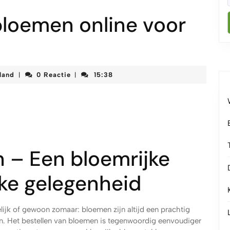
bloemen online voor
korteketenmeetjesland
land
0 Reactie
15:38
|
|
 – Een bloemrijke
lke gelegenheid
lijk of gewoon zomaar: bloemen zijn altijd een prachtig
n. Het bestellen van bloemen is tegenwoordig eenvoudiger