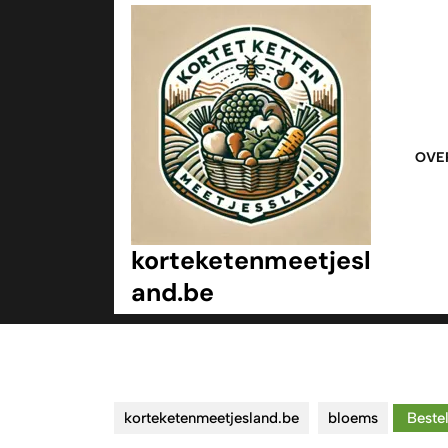
Ga
naar
inhoud
Ga
naar
inhoud
OVE
korteketenmeetjesl
and.be
korteketenmeetjesland.be
bloems
Bestel