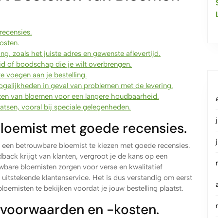
recensies.
osten.
ng, zoals het juiste adres en gewenste aflevertijd.
id of boodschap die je wilt overbrengen.
e voegen aan je bestelling.
ogelijkheden in geval van problemen met de levering.
ezen van bloemen voor een langere houdbaarheid.
aatsen, vooral bij speciale gelegenheden.
bloemist met goede recensies.
om een betrouwbare bloemist te kiezen met goede recensies.
back krijgt van klanten, vergroot je de kans op een
bare bloemisten zorgen voor verse en kwalitatief
uitstekende klantenservice. Het is dus verstandig om eerst
loemisten te bekijken voordat je jouw bestelling plaatst.
gsvoorwaarden en -kosten.