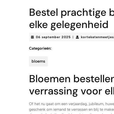
Bestel prachtige 
elke gelegenheid
06
06 september 2025
korteketenmeetjes
|
september
2025
Categorieën:
bloems
Bloemen bestellen
verrassing voor e
Of het nu gaat om een verjaardag, jubileum, huwe
geschenk om iemand te verrassen en blij te make