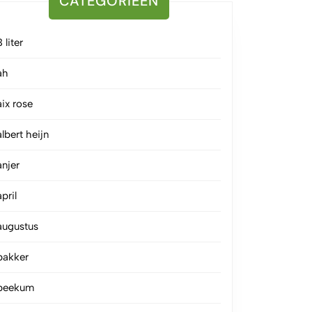
CATEGORIEËN
3 liter
ah
aix rose
albert heijn
anjer
april
augustus
bakker
beekum