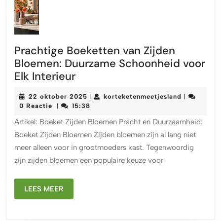
Prachtige Boeketten van Zijden
Bloemen: Duurzame Schoonheid voor
Prachtige
Elk Interieur
Boeketten
22
korteketen
22 oktober 2025
korteketenmeetjesland
|
|
van
oktober
0 Reactie
15:38
|
Zijden
2025
Artikel: Boeket Zijden Bloemen Pracht en Duurzaamheid:
Bloemen:
Boeket Zijden Bloemen Zijden bloemen zijn al lang niet
Duurzame
meer alleen voor in grootmoeders kast. Tegenwoordig
Schoonheid
zijn zijden bloemen een populaire keuze voor
voor
Elk
LEES
Interieur
LEES MEER
MEER