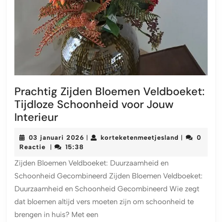
Prachtig Zijden Bloemen Veldboeket:
Tijdloze Schoonheid voor Jouw
Prachtig
Interieur
Zijden
03
korteketenm
03 januari 2026
korteketenmeetjesland
0
|
|
Bloemen
januari
Reactie
15:38
|
Veldboeket:
2026
Zijden Bloemen Veldboeket: Duurzaamheid en
Tijdloze
Schoonheid Gecombineerd Zijden Bloemen Veldboeket:
Schoonheid
Duurzaamheid en Schoonheid Gecombineerd Wie zegt
voor
dat bloemen altijd vers moeten zijn om schoonheid te
Jouw
brengen in huis? Met een
Interieur