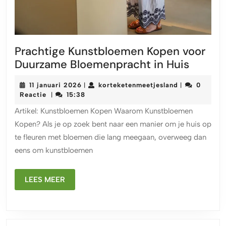
Prachtige Kunstbloemen Kopen voor
Pracht
Duurzame Bloemenpracht in Huis
Kunst
11
korteketenme
11 januari 2026
korteketenmeetjesland
0
|
|
Kopen
januari
Reactie
15:38
|
voor
2026
Artikel: Kunstbloemen Kopen Waarom Kunstbloemen
Duurz
Kopen? Als je op zoek bent naar een manier om je huis op
Bloeme
te fleuren met bloemen die lang meegaan, overweeg dan
in
eens om kunstbloemen
Huis
LEES
LEES MEER
MEER