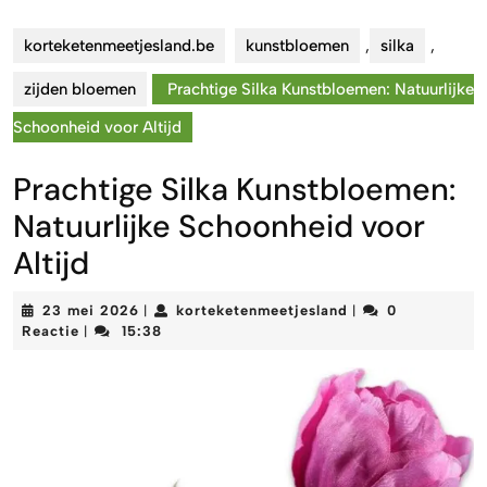
korteketenmeetjesland.be
kunstbloemen
,
silka
,
zijden bloemen
Prachtige Silka Kunstbloemen: Natuurlijke
Schoonheid voor Altijd
Prachtige Silka Kunstbloemen:
Natuurlijke Schoonheid voor
Altijd
23
korteketenmeetjes
23 mei 2026
korteketenmeetjesland
0
|
|
mei
Reactie
15:38
|
2026