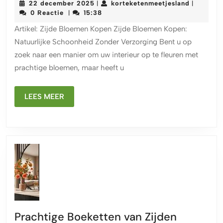
22
korteket
22 december 2025
korteketenmeetjesland
|
|
Bloemen
december
0 Reactie
15:38
|
Kopen
2025
Artikel: Zijde Bloemen Kopen Zijde Bloemen Kopen:
voor
Natuurlijke Schoonheid Zonder Verzorging Bent u op
Natuurlijk
zoek naar een manier om uw interieur op te fleuren met
Schoonhe
prachtige bloemen, maar heeft u
in
Huis
LEES
LEES MEER
MEER
Prachtige Boeketten van Zijden