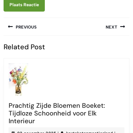
Berichtnavigatie
PREVIOUS
NEXT
Vorige
Volgende
Related Post
bericht:
bericht:
Prachtig Zijde Bloemen Boeket:
Tijdloze Schoonheid voor Elk
Prachtig
Interieur
Zijde
02
korteket