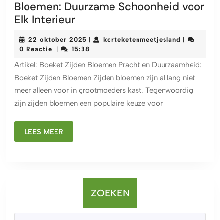
Bloemen: Duurzame Schoonheid voor
Prachtige
Elk Interieur
Boeketten
22
korteketen
22 oktober 2025
korteketenmeetjesland
|
|
van
oktober
0 Reactie
15:38
|
Zijden
2025
Artikel: Boeket Zijden Bloemen Pracht en Duurzaamheid:
Bloemen:
Boeket Zijden Bloemen Zijden bloemen zijn al lang niet
Duurzame
meer alleen voor in grootmoeders kast. Tegenwoordig
Schoonheid
zijn zijden bloemen een populaire keuze voor
voor
Elk
LEES
Interieur
LEES MEER
MEER
ZOEKEN