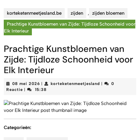
korteketenmeetjesland.be
zijden
,
zijden bloemen
Prachtige Kunstbloemen van Zijde: Tijdloze Schoonheid voor
Elk Interieur
Prachtige Kunstbloemen van
Zijde: Tijdloze Schoonheid voor
Elk Interieur
08
korteketenmeetjes
08 mei 2026
korteketenmeetjesland
0
|
|
mei
Reactie
15:38
|
2026
Categorieën: