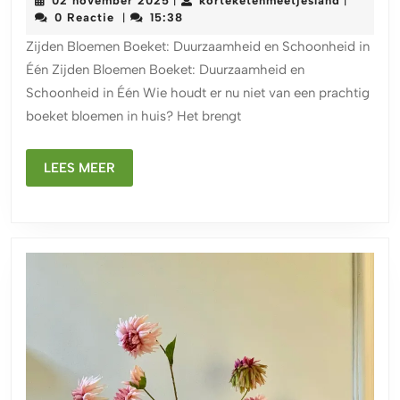
02 november 2025
korteketenmeetjesland
|
|
Bloemen
november
0 Reactie
15:38
|
Boeket:
2025
Zijden Bloemen Boeket: Duurzaamheid en Schoonheid in
Tijdloze
Één Zijden Bloemen Boeket: Duurzaamheid en
Schoonheid
Schoonheid in Één Wie houdt er nu niet van een prachtig
voor
boeket bloemen in huis? Het brengt
Elk
Interieur
LEES
LEES MEER
MEER