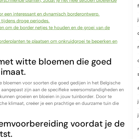
schillende planten, zodat je het hele seizoen bloeiende
or een interessant en dynamisch borderontwerp.
 tijdens droge periodes.
en om de border netjes te houden en de groei van de
erplanten te plaatsen om onkruidgroei te beperken en
met witte bloemen die goed
limaat.
te bloemen voor soorten die goed gedijen in het Belgische
die aangepast zijn aan de specifieke weersomstandigheden en
unnen groeien en bloeien in jouw tuinborder. Door te
che klimaat, creëer je een prachtige en duurzame tuin die
emvoorbereiding voordat je de
tst.