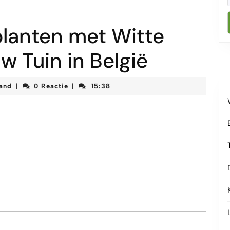
planten met Witte
 Tuin in België
korteketenmeetjesland
land
0 Reactie
15:38
|
|