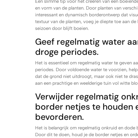
Een slimme tip voor het creëren van een boeiende
en vorm van de planten. Door planten van verschi
interessant en dynamisch borderontwerp dat visue
textuur van de planten, voeg je diepte toe aan de
seizoen door blijft boeien.
Geef regelmatig water aan
droge periodes.
Het is essentieel om regelmatig water te geven a
periodes. Door voldoende water te voorzien, help
dat de grond niet uitdroogt, maar ook niet te dra
aan een prachtige en weelderige tuin vol witte bl
Verwijder regelmatig on
border netjes te houden e
bevorderen.
Het is belangrijk om regelmatig onkruid en dode 
Door dit te doen, houd je de border netjes en orde