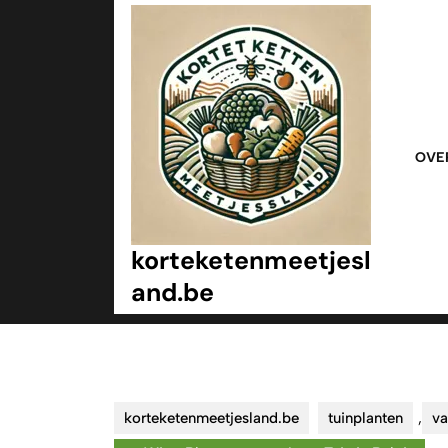
Ga
naar
inhoud
Ga
naar
inhoud
OVE
korteketenmeetjesl
and.be
korteketenmeetjesland.be
tuinplanten
,
va