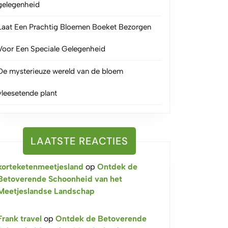
gelegenheid
Laat Een Prachtig Bloemen Boeket Bezorgen
Voor Een Speciale Gelegenheid
De mysterieuze wereld van de bloem
vleesetende plant
LAATSTE REACTIES
korteketenmeetjesland
op
Ontdek de
Betoverende Schoonheid van het
Meetjeslandse Landschap
Frank travel
op
Ontdek de Betoverende