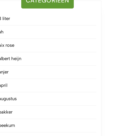
CATEGORIEËN
3 liter
ah
aix rose
albert heijn
anjer
april
augustus
bakker
beekum