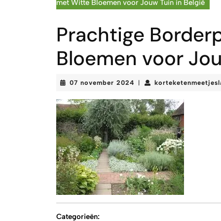
met Witte Bloemen voor Jouw Tuin in België
Prachtige Border
Bloemen voor Jouw
07
07 november 2024
korteketenmeetjes
|
november
2024
Categorieën: