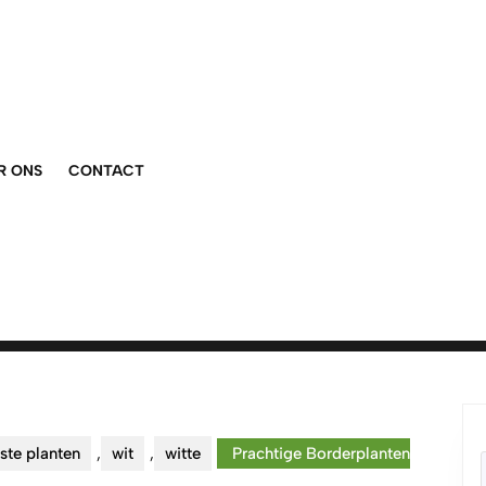
R ONS
CONTACT
ste planten
,
wit
,
witte
Prachtige Borderplanten