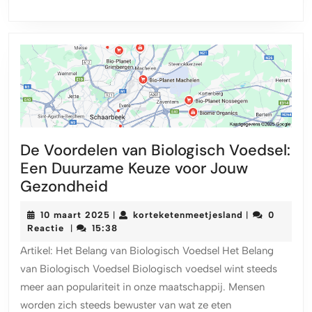
land
De Voordelen van Biologisch Voedsel:
Een Duurzame Keuze voor Jouw
De
Gezondheid
Voordelen
10
korteketenmee
10 maart 2025
korteketenmeetjesland
0
|
|
van
maart
Reactie
15:38
|
Biologisch
2025
Artikel: Het Belang van Biologisch Voedsel Het Belang
Voedsel:
van Biologisch Voedsel Biologisch voedsel wint steeds
Een
meer aan populariteit in onze maatschappij. Mensen
Duurzame
worden zich steeds bewuster van wat ze eten