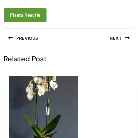
Berichtnavigatie
PREVIOUS
NEXT
Vorige
Volgende
Related Post
bericht:
bericht: