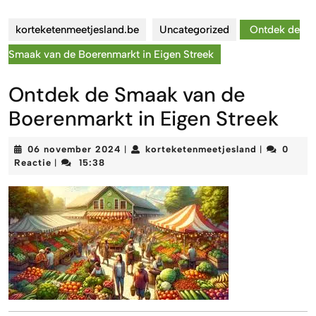
korteketenmeetjesland.be
Uncategorized
Ontdek de
Smaak van de Boerenmarkt in Eigen Streek
Ontdek de Smaak van de
Boerenmarkt in Eigen Streek
06
korteketenm
06 november 2024
korteketenmeetjesland
0
|
|
november
Reactie
15:38
|
2024