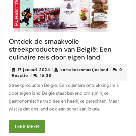
Ontdek de smaakvolle
streekproducten van België: Een
Ontdek
culinaire reis door eigen land
de
17
korteketenme
17 januari 2024
korteketenmeetjesland
0
|
|
smaakvolle
januari
Reactie
15:38
|
streekprod
2024
Streekproducten België: Een culinaire ontdekkingsreis
van
door eigen land België staat bekend om zijn rijke
België:
gastronomische tradities en heerlijke gerechten. Maar
Een
wist je dat ons land ook een schat aan lokale
culinaire
reis
LEES
door
LEES MEER
MEER
eigen