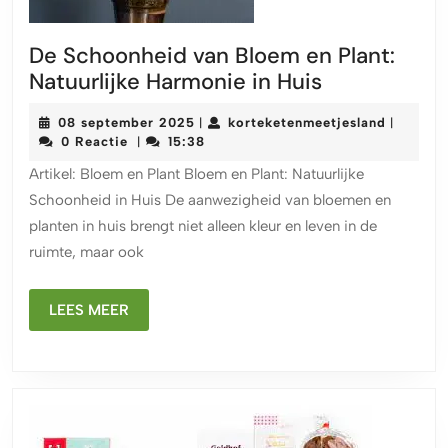
De Schoonheid van Bloem en Plant:
De
Natuurlijke Harmonie in Huis
Schoonheid
08
korteket
08 september 2025
korteketenmeetjesland
|
|
van
september
0 Reactie
15:38
|
Bloem
2025
Artikel: Bloem en Plant Bloem en Plant: Natuurlijke
en
Schoonheid in Huis De aanwezigheid van bloemen en
Plant:
planten in huis brengt niet alleen kleur en leven in de
Natuurlijke
ruimte, maar ook
Harmonie
in
LEES
Huis
LEES MEER
MEER