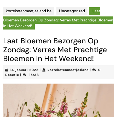
korteketenmeetjesland.be
Uncategorized
Laat
Bloemen Bezorgen Op Zondag: Verras Met Prachtige Bloemen
In Het Weekend!
Laat Bloemen Bezorgen Op
Zondag: Verras Met Prachtige
Bloemen In Het Weekend!
14
korteketenmeet
14 januari 2026
korteketenmeetjesland
0
|
|
januari
Reactie
15:38
|
2026