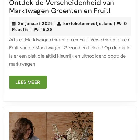
Ontdek de Verscheidenheid van
Ontdek
Marktwagen Groenten en Fruit!
de
26
korteketenm
26 januari 2025
korteketenmeetjesland
0
|
|
Verschei
januari
Reactie
15:38
|
van
2025
Artikel: Marktwagen Groenten en Fruit Verse Groenten en
Marktwa
Fruit van de Marktwagen: Gezond en Lekker! Op de markt
Groente
is er een plek die altijd kleurrijk en uitnodigend oogt: de
en
marktwagen
Fruit!
LEES
LEES MEER
MEER