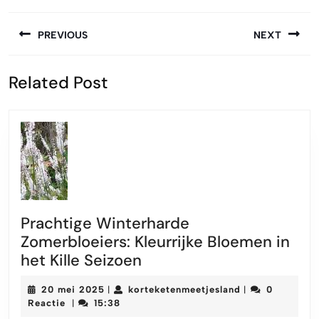
Berichtnavigatie
PREVIOUS
NEXT
Vorige
Volgende
Related Post
bericht:
bericht:
Prachtige Winterharde
Zomerbloeiers: Kleurrijke Bloemen in
Prachtige
het Kille Seizoen
Winterharde
20
korteketenmeet
20 mei 2025
korteketenmeetjesland
0
|
|
Zomerbloeiers:
mei
Reactie
15:38
|
Kleurrijke
2025