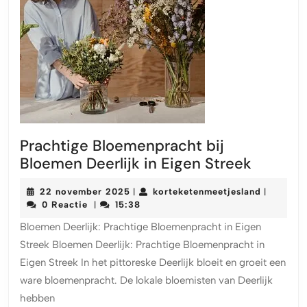
Prachtige Bloemenpracht bij
Prachti
Bloemen Deerlijk in Eigen Streek
Bloeme
22
korteket
22 november 2025
korteketenmeetjesland
|
|
bij
november
0 Reactie
15:38
|
Bloeme
2025
Bloemen Deerlijk: Prachtige Bloemenpracht in Eigen
Deerlijk
Streek Bloemen Deerlijk: Prachtige Bloemenpracht in
in
Eigen Streek In het pittoreske Deerlijk bloeit en groeit een
Eigen
ware bloemenpracht. De lokale bloemisten van Deerlijk
Streek
hebben