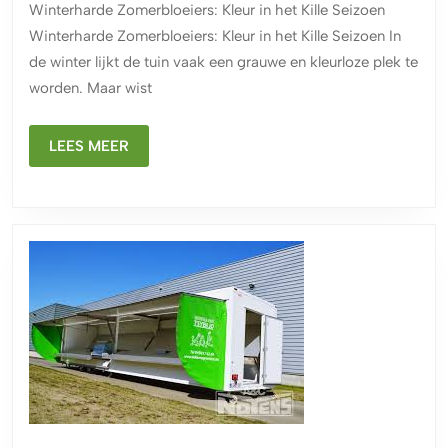
Winterharde Zomerbloeiers: Kleur in het Kille Seizoen
Bloemen
Winterharde Zomerbloeiers: Kleur in het Kille Seizoen In
in
de winter lijkt de tuin vaak een grauwe en kleurloze plek te
het
worden. Maar wist
Kille
Seizoen
LEES
LEES MEER
MEER