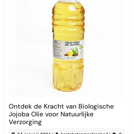
Ontdek de Kracht van Biologische
Jojoba Olie voor Natuurlijke
Ontdek
Verzorging
de
24
korteketenm