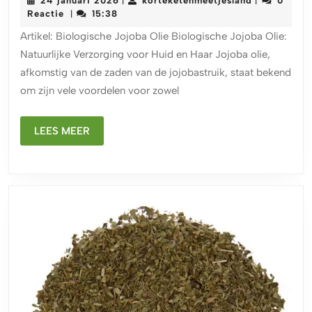
24 januari 2026
korteketenmeetjesland
0
|
|
Kracht
januari
Reactie
15:38
|
van
2026
Artikel: Biologische Jojoba Olie Biologische Jojoba Olie:
Biologische
Natuurlijke Verzorging voor Huid en Haar Jojoba olie,
Jojoba
afkomstig van de zaden van de jojobastruik, staat bekend
Olie
om zijn vele voordelen voor zowel
voor
Natuurlijke
LEES
Verzorging
LEES MEER
MEER