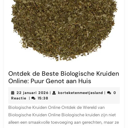
Ontdek de Beste Biologische Kruiden
Ontdek
Online: Puur Genot aan Huis
de
22
korteketenm
22 januari 2026
korteketenmeetjesland
0
|
|
Beste
januari
Reactie
15:38
|
Biologische
2026
Biologische Kruiden Online Ontdek de Wereld van
Kruiden
Biologische Kruiden Online Biologische kruiden zijn niet
Online:
alleen een smaakvolle toevoeging aan gerechten, maar ze
Puur