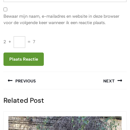
Bewaar mijn naam, e-mailadres en website in deze browser
voor de volgende keer wanneer ik een reactie plaats.
2
+
=
7
Berichtnavigatie
PREVIOUS
NEXT
Vorige
Volgende
Related Post
bericht:
bericht: