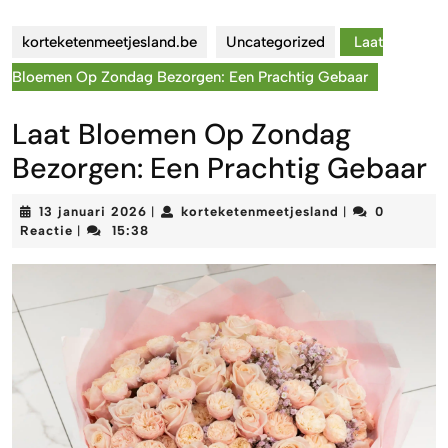
korteketenmeetjesland.be
Uncategorized
Laat
Bloemen Op Zondag Bezorgen: Een Prachtig Gebaar
Laat Bloemen Op Zondag
Bezorgen: Een Prachtig Gebaar
13
korteketenmeet
13 januari 2026
korteketenmeetjesland
0
|
|
januari
Reactie
15:38
|
2026