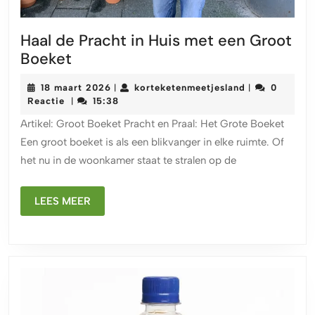
Haal de Pracht in Huis met een Groot
Haal
Boeket
de
18
korteketenmee
18 maart 2026
korteketenmeetjesland
0
|
|
Pracht
maart
Reactie
15:38
|
in
2026
Artikel: Groot Boeket Pracht en Praal: Het Grote Boeket
Huis
Een groot boeket is als een blikvanger in elke ruimte. Of
met
het nu in de woonkamer staat te stralen op de
een
Groot
Boeket
LEES
LEES MEER
MEER