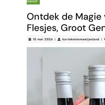
Genot!
Ontdek de Magie v
Flesjes, Groot Ge
10
kor
10 mei 2026
korteketenmeetjesland
|
|
mei
2026