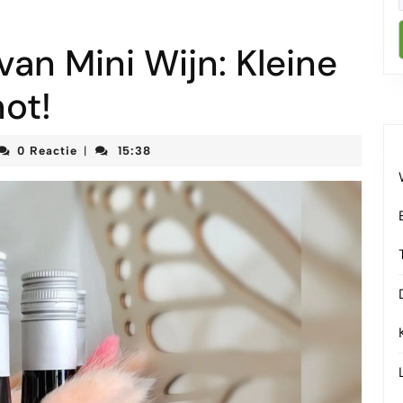
an Mini Wijn: Kleine
not!
teketenmeetjesland
0 Reactie
15:38
|