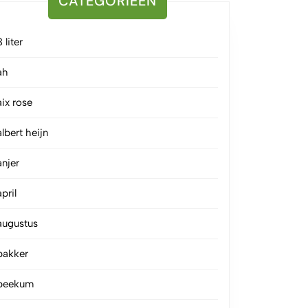
CATEGORIEËN
3 liter
ah
aix rose
albert heijn
anjer
april
augustus
bakker
beekum