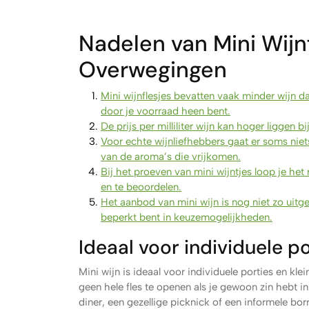
Nadelen van Mini Wijn
Overwegingen
Mini wijnflesjes bevatten vaak minder wijn d
door je voorraad heen bent.
De prijs per milliliter wijn kan hoger liggen bi
Voor echte wijnliefhebbers gaat er soms niet
van de aroma’s die vrijkomen.
Bij het proeven van mini wijntjes loop je het
en te beoordelen.
Het aanbod van mini wijn is nog niet zo uitge
beperkt bent in keuzemogelijkheden.
Ideaal voor individuele p
Mini wijn is ideaal voor individuele porties en kl
geen hele fles te openen als je gewoon zin hebt in
diner, een gezellige picknick of een informele bor