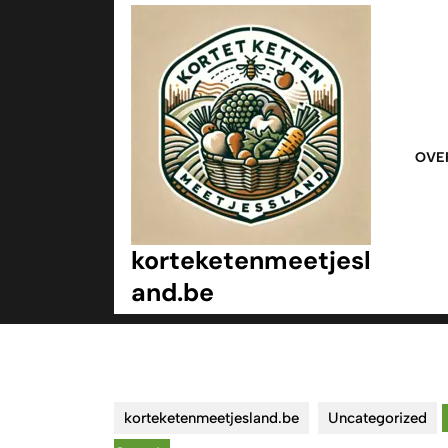
Ga
naar
inhoud
Ga
naar
inhoud
OVE
korteketenmeetjesl
and.be
korteketenmeetjesland.be
Uncategorized