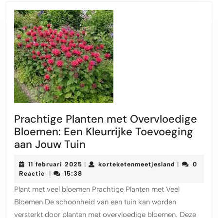
Prachtige Planten met Overvloedige
Bloemen: Een Kleurrijke Toevoeging
Prachtige
aan Jouw Tuin
Planten
11
korteketenm
11 februari 2025
korteketenmeetjesland
0
|
|
met
februari
Reactie
15:38
|
Overvloedige
2025
Plant met veel bloemen Prachtige Planten met Veel
Bloemen:
Bloemen De schoonheid van een tuin kan worden
Een
versterkt door planten met overvloedige bloemen. Deze