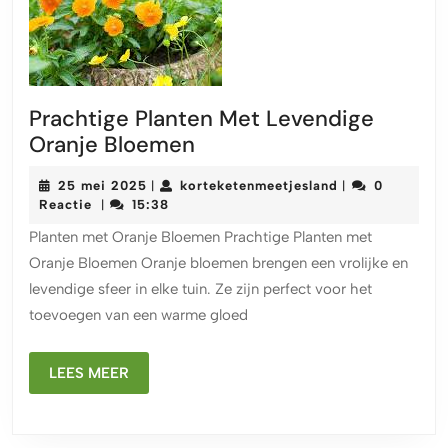
Prachtige Planten Met Levendige
Prachtige
Oranje Bloemen
Planten
25
korteketenmeet
25 mei 2025
korteketenmeetjesland
0
|
|
Met
mei
Reactie
15:38
|
Levendige
2025
Planten met Oranje Bloemen Prachtige Planten met
Oranje
Oranje Bloemen Oranje bloemen brengen een vrolijke en
Bloemen
levendige sfeer in elke tuin. Ze zijn perfect voor het
toevoegen van een warme gloed
LEES
LEES MEER
MEER