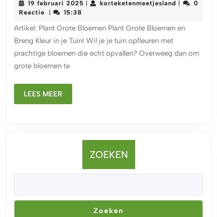
19
korteketenm
19 februari 2025
korteketenmeetjesland
0
|
|
in
februari
Reactie
15:38
|
je
2025
Artikel: Plant Grote Bloemen Plant Grote Bloemen en
Tuin
Breng Kleur in je Tuin! Wil je je tuin opfleuren met
met
prachtige bloemen die echt opvallen? Overweeg dan om
Prachtige
grote bloemen te
Grote
Bloemen!
LEES
LEES MEER
MEER
ZOEKEN
Zoeken