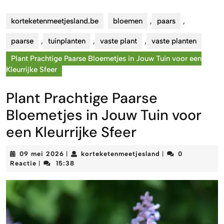
korteketenmeetjesland.be
bloemen
,
paars
,
paarse
,
tuinplanten
,
vaste plant
,
vaste planten
Plant Prachtige Paarse Bloemetjes in Jouw Tuin voor een
Kleurrijke Sfeer
Plant Prachtige Paarse
Bloemetjes in Jouw Tuin voor
een Kleurrijke Sfeer
09
korteketenmeetjes
09 mei 2026
korteketenmeetjesland
0
|
|
mei
Reactie
15:38
|
2026