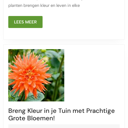
Kleurrijke
planten brengen kleur en leven in elke
Toevoeging
aan
LEES
Jouw
LEES MEER
MEER
Tuin
Breng Kleur in je Tuin met Prachtige
Breng
Grote Bloemen!
Kleur